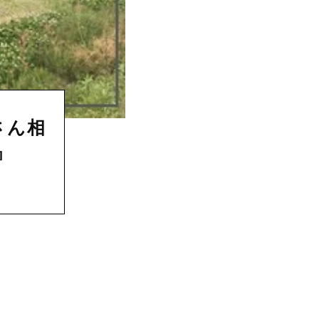
さん相
』